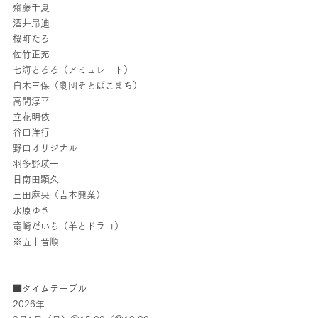
齋藤千夏
酒井昂迪
桜町たろ
佐竹正充
七海とろろ（アミュレート）
白木三保（劇団そとばこまち）
高間淳平
立花明依
谷口洋行
野口オリジナル
羽多野瑛一
日南田顕久
三田麻央（吉本興業）
水原ゆき
竜崎だいち（羊とドラコ）
※五十音順
■タイムテーブル
2026年