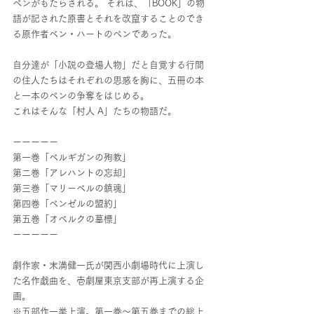
ペンがもたらされる。 それは、「BOOK」の物
語が記された原書とそれを改竄することのでき
る原作者ベン・ハートのペンであった。 
自分達が「小説の登場人物」だと自覚する行間
の住人たちはそれぞれの思惑を胸に、五冊の本
と一本のペンの争奪をはじめる。
これはそんな「村人 A」たちの物語だ。
ーーーーー
第一巻「ベルギガンの殉教」 
第二巻「アレハントの忘却」 
第三巻「マリーベルの鎮魂」 
第四巻「ベンゼルの盟約」 
第五巻「オベルクの墓標」
ーーーーー
劇作家・末満健一氏が関西小劇場時代に上演し
た名作戯曲を、壱劇屋東京支部が再上演する企
画。
※五部作一挙上演。第一巻～第五巻までの総上