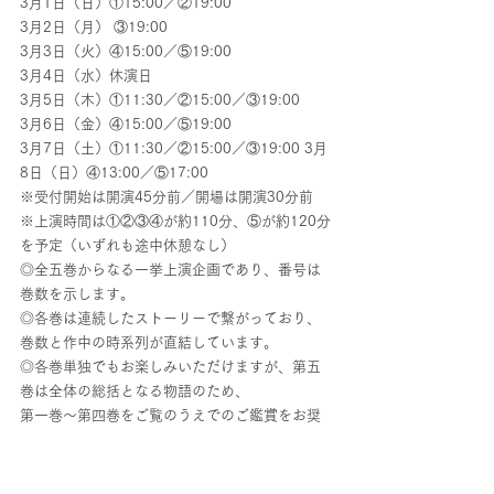
3月1日（日）①15:00／②19:00
3月2日（月） ③19:00
3月3日（火）④15:00／⑤19:00
3月4日（水）休演日
3月5日（木）①11:30／②15:00／③19:00
3月6日（金）④15:00／⑤19:00
3月7日（土）①11:30／②15:00／③19:00 3月
8日（日）④13:00／⑤17:00
※受付開始は開演45分前／開場は開演30分前
※上演時間は①②③④が約110分、⑤が約120分
を予定（いずれも途中休憩なし）
◎全五巻からなる一挙上演企画であり、番号は
巻数を示します。
◎各巻は連続したストーリーで繋がっており、
巻数と作中の時系列が直結しています。
◎各巻単独でもお楽しみいただけますが、第五
巻は全体の総括となる物語のため、
第一巻～第四巻をご覧のうえでのご鑑賞をお奨
めいたします。