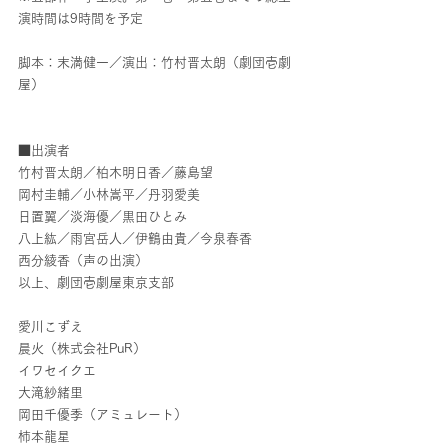
演時間は9時間を予定
脚本：末満健一／演出：竹村晋太朗（劇団壱劇
屋）
■出演者
竹村晋太朗／柏木明日香／藤島望
岡村圭輔／小林嵩平／丹羽愛美
日置翼／淡海優／黒田ひとみ
八上紘／雨宮岳人／伊鶴由貴／今泉春香
西分綾香（声の出演）
以上、劇団壱劇屋東京支部
愛川こずえ
晨火（株式会社PuR）
イワセイクエ
大滝紗緒里
岡田千優季（アミュレート）
柿本龍星