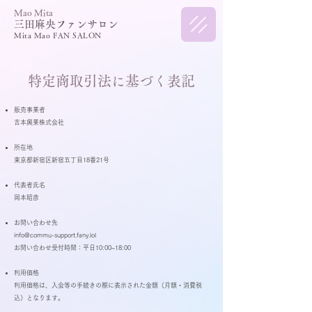
​Mao Mita
三田麻央ファンサロン
Mita Mao FAN SALON
特定商取引法に基づく表記
販売事業者
吉本興業株式会社
​所在地
東京都新宿区新宿五丁目18番21号
代表者氏名
岡本昭彦
お問い合わせ先
info@commu-support.fany.lol
お問い合わせ受付時間：平日10:00~18:00
利用価格
利用価格は、入会等の手続きの際に表示された金額（月額・消費税
込）となります。