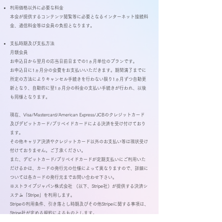
利用価格以外に必要な料金
本会が提供するコンテンツ閲覧等に必要となるインターネット接続料
金、通信料金等は会員の負担となります。
支払時期及び支払方法
月額会員
お申込日から翌月の応当日前日までの1ヵ月単位のプランです。
お申込日に1ヵ月分の会費をお支払いいただきます。期間満了までに
所定の方法によりキャンセル手続きを行わない限り1ヵ月ずつ自動更
新となり、自動的に翌1ヵ月分の料金の支払い手続きが行われ、以後
も同様となります。
現在、Visa/Mastercard/American Express/JCBのクレジットカード
及びデビットカード/プリペイドカードによる決済を受け付けており
ます。
その他キャリア決済やクレジットカード以外のお支払い等は現状受け
付けておりません。ご了承ください。
また、デビットカード/プリペイドカードが定期支払いにご利用いた
だけるかは、カードの発行元の仕様によって異なりますので、詳細に
ついては各カードの発行元までお問い合わせ下さい。
​※ストライプジャパン株式会社 （以下、Stripe社）が提供する決済シ
ステム「Stripe」を利用します。
Stripeの利用条件、引き落とし時期及びその他Stripeに関する事項は、
Stripe社が定める規約によるものとします。